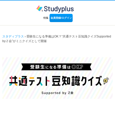
特集
会員登録/ログイン
スタディプラス
› 受験生になる準備はOK？“共通テスト豆知識クイズSupported
byＺ会”がミニクイズとして開催