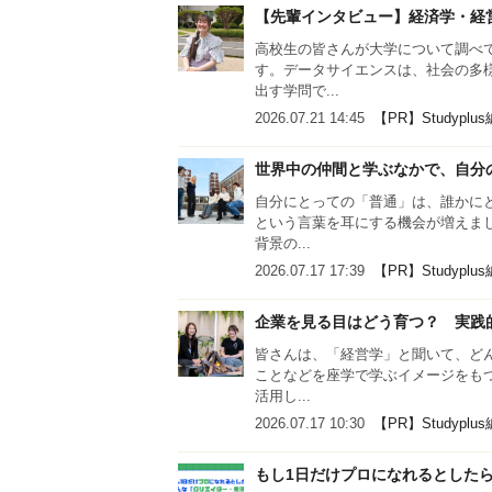
【先輩インタビュー】経済学・経
高校生の皆さんが大学について調べ
す。データサイエンスは、社会の多
出す学問で...
2026.07.21 14:45
【PR】Studyplu
世界中の仲間と学ぶなかで、自分の
自分にとっての「普通」は、誰かに
という言葉を耳にする機会が増えま
背景の...
2026.07.17 17:39
【PR】Studyplu
企業を見る目はどう育つ？ 実践
皆さんは、「経営学」と聞いて、ど
ことなどを座学で学ぶイメージをも
活用し...
2026.07.17 10:30
【PR】Studyplu
もし1日だけプロになれるとした