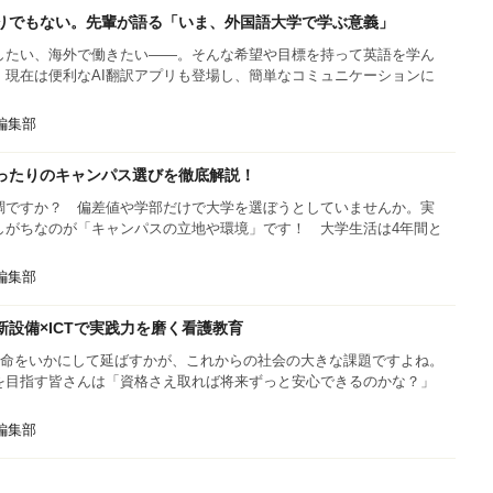
りでもない。先輩が語る「いま、外国語大学で学ぶ意義」
したい、海外で働きたい――。そんな希望や目標を持って英語を学ん
。現在は便利なAI翻訳アプリも登場し、簡単なコミュニケーションに
s編集部
ったりのキャンパス選びを徹底解説！
調ですか？ 偏差値や学部だけで大学を選ぼうとしていませんか。実
しがちなのが「キャンパスの立地や環境」です！ 大学生活は4年間と
s編集部
設備×ICTで実践力を磨く看護教育
寿命をいかにして延ばすかが、これからの社会の大きな課題ですよね。
を目指す皆さんは「資格さえ取れば将来ずっと安心できるのかな？」
s編集部