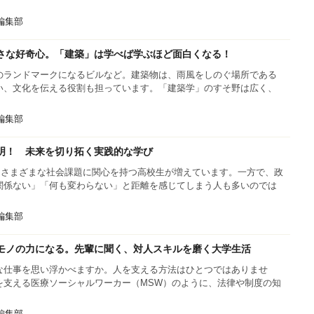
s編集部
さな好奇心。「建築」は学べば学ぶほど面白くなる！
のランドマークになるビルなど。建築物は、雨風をしのぐ場所である
い、文化を伝える役割も担っています。「建築学」のすそ野は広く、
s編集部
明！ 未来を切り拓く実践的な学び
、さまざまな社会課題に関心を持つ高校生が増えています。一方で、政
関係ない」「何も変わらない」と距離を感じてしまう人も多いのでは
s編集部
モノの力になる。先輩に聞く、対人スキルを磨く大学生活
な仕事を思い浮かべますか。人を支える方法はひとつではありませ
を支える医療ソーシャルワーカー（MSW）のように、法律や制度の知
s編集部