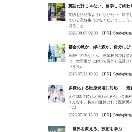
英語だけじゃない。留学して終わ
英語を話せるようになりたい、留学
でいる高校生は少なくないでしょう
困ること...
2026.08.03 09:00
【PR】Studyplu
都会の風か、緑の森か。自分にぴ
高校生のみなさん、志望校選びは順
は、大学選びにおいて意外と見落と
いう長い...
2026.07.31 10:36
【PR】Studyplu
多様化する医療現場に対応！ 最新
人生100年時代と言われる今。健康
そんな中、将来の進路として医療職
「AI...
2026.07.30 18:30
【PR】Studyplu
「世界を変える」技術を学ぶ！