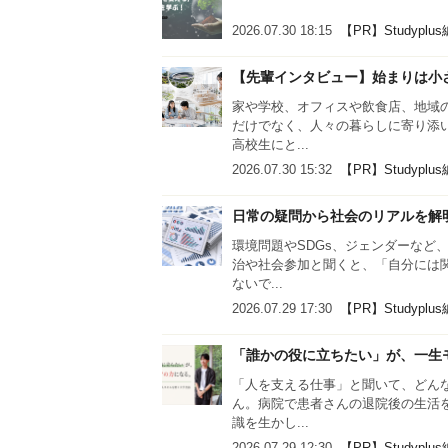
2026.07.30 18:15
【PR】Studyplu
【先輩インタビュー】始まりは小
家や学校、オフィスや飲食店、地域
だけでなく、人々の暮らしに寄り添
高校生にと...
2026.07.30 15:32
【PR】Studyplu
日常の疑問から社会のリアルを解
環境問題やSDGs、ジェンダーなど
治や社会参加と聞くと、「自分には
ないで...
2026.07.29 17:30
【PR】Studyplu
「誰かの役に立ちたい」が、一生
「人を支える仕事」と聞いて、どん
ん。病院で患者さんの退院後の生活
識を生かし...
2026.07.29 12:30
【PR】Studyplu