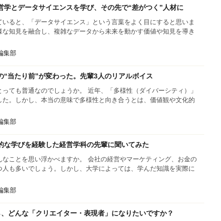
営学とデータサイエンスを学び、その先で“差がつく”人材に
ていると、「データサイエンス」という言葉をよく目にすると思いま
様な知見を融合し、複雑なデータから未来を動かす価値や知見を導き
s編集部
“当たり前”が変わった。先輩3人のリアルボイス
とっても普通なのでしょうか。 近年、「多様性（ダイバーシティ）」
した。しかし、本当の意味で多様性と向き合うとは、価値観や文化的
s編集部
的な学びを経験した経営学科の先輩に聞いてみた
んなことを思い浮かべますか。 会社の経営やマーケティング、お金の
つ人も多いでしょう。しかし、大学によっては、学んだ知識を実際に
s編集部
ら、どんな「クリエイター・表現者」になりたいですか？