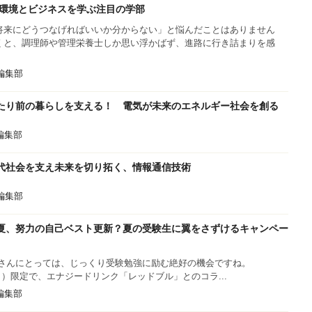
く環境とビジネスを学ぶ注目の学部
将来にどうつなげればいいか分からない」と悩んだことはありません
くと、調理師や管理栄養士しか思い浮かばず、進路に行き詰まりを感
s編集部
たり前の暮らしを支える！ 電気が未来のエネルギー社会を創る
s編集部
代社会を支え未来を切り拓く、情報通信技術
s編集部
夏、努力の自己ベスト更新？夏の受験生に翼をさずけるキャンペー
皆さんにとっては、じっくり受験勉強に励む絶好の機会ですね。
/23（日）限定で、エナジードリンク「レッドブル」とのコラ...
s編集部