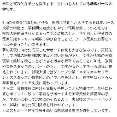
学科と実践的な学びを提供することに力を入れている
群馬パース大
学
です。
9つの医療専門職をめざせる、医療に特化した大学である群馬パース
大学の特徴は、学科間の連携がしやすい環境が整っている点です。
複数の医療系学科が集まって学ぶ環境のもと、学生同士が他分野の
医療知識やスキルを幅広く学び合うことで、チーム医療に必要なス
キルを養うことができます。
夢の実現に向けた充実したサポート体制も大きな強みです。実習先
として地域の医療機関や施設と強い連携があり、学生が実際の医療
現場で経験を積むことができる機会が豊富であることに加え、教員
や専任スタッフのサポートのもと、学生が安心して学べる環境が整
えられています。就職支援ではグループ企業「メディカルサフラ
ン」のスタッフが職業紹介のノウハウを活かし、在学中はもちろん
卒業後もキャリア支援に携わっています。
さらに、資格取得に向けた支援が手厚いことも特徴です。合格に必
要なポイントに絞って学習をサポートする国家資格対策講座のほ
か、学生が安心して試験にのぞめるよう、実習後のフィードバック
や、試験に向けた個別指導も行われています。
万全のサポート体制で毎年高い国家試験合格率を維持しています。