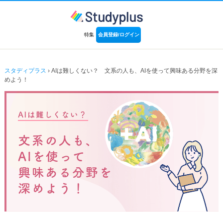
特集
会員登録/ログイン
スタディプラス
› AIは難しくない？ 文系の人も、AIを使って興味ある分野を深
めよう！