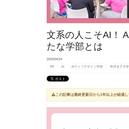
文系の人こそAI！
たな学部とは
2025/04/24
PR
AI
AIライフデザイン学部
和洋女子大学
この記事は最終更新日から1年以上が経過