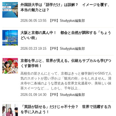
外国語大学は「語学だけ」は誤解？ イメージを覆す、
本当の魅力とは？
2026.06.05 13:55
【PR】Studyplus編集部
大阪と京都の真ん中！ 都会と自然が調和する「ちょう
どいい街」
2026.03.23 19:15
【PR】Studyplus編集部
京都を学ぶと、世界が見える。伝統もサブカルも学びつ
くす新学科！
高校生の皆さんにとって、京都はきっと修学旅行やSNSで人
気のスポットが思い浮かぶ「観光の街」かもしれません。清
水寺や二条城のような歴史ある世界文化遺産や、美味しい抹
茶スイーツなど…。しかし、千年以上...
2026.01.09 14:30
【PR】Studyplus編集部
「英語が話せる」だけじゃ不十分？ 世界で活躍する力
を手に入れよう！