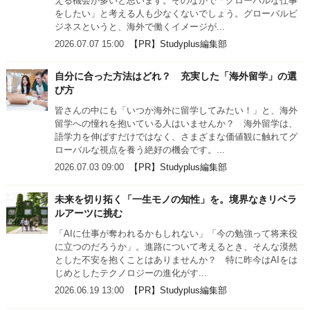
える機会が多いと思います。そのなかで「グローバルな仕事
をしたい」と考える人も少なくないでしょう。グローバルビ
ジネスというと、海外で働くイメージが...
2026.07.07 15:00
【PR】Studyplus編集部
自分に合った方法はどれ？ 充実した「海外留学」の選
び方
皆さんの中にも「いつか海外に留学してみたい！」と、海外
留学への憧れを抱いている人はいませんか？ 海外留学は、
語学力を伸ばすだけではなく、さまざまな価値観に触れてグ
ローバルな視点を養う絶好の機会です。...
2026.07.03 09:00
【PR】Studyplus編集部
未来を切り拓く「一生モノの知性」を。境界なきリベラ
ルアーツに挑む
「AIに仕事が奪われるかもしれない」「今の勉強って将来役
に立つのだろうか」。進路について考えるとき、そんな漠然
とした不安を抱くことはありませんか？ 特に昨今はAIをは
じめとしたテクノロジーの進化がす...
2026.06.19 13:00
【PR】Studyplus編集部